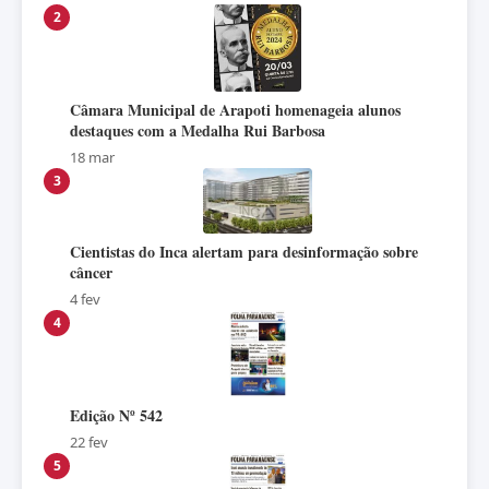
2
Câmara Municipal de Arapoti homenageia alunos
destaques com a Medalha Rui Barbosa
18 mar
3
Cientistas do Inca alertam para desinformação sobre
câncer
4 fev
4
Edição Nº 542
22 fev
5