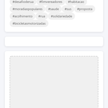
#desafioderua
#fimvereadores
#habitacao
#moradiaspopulares
#saude
#sus
#proposta
#acolhimento
#rua
#solidariedade
#bicicletasmotorizadas