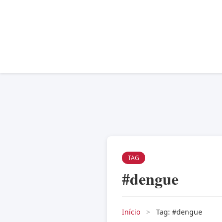
TAG
#dengue
Início
>
Tag: #dengue