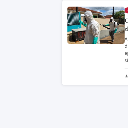
C
c
A
d
e
si