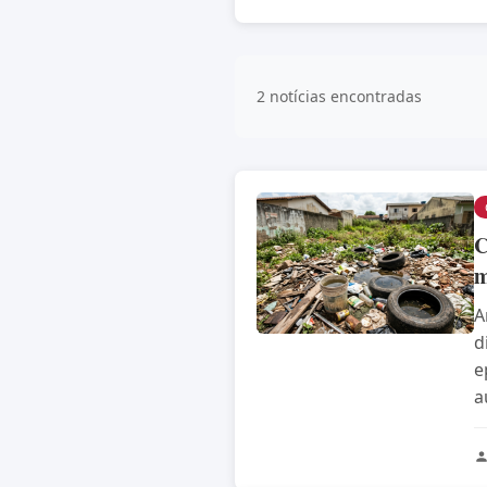
2 notícias encontradas
C
m
A
d
e
a