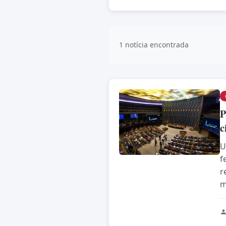
1 notícia encontrada
P
c
U
f
r
m