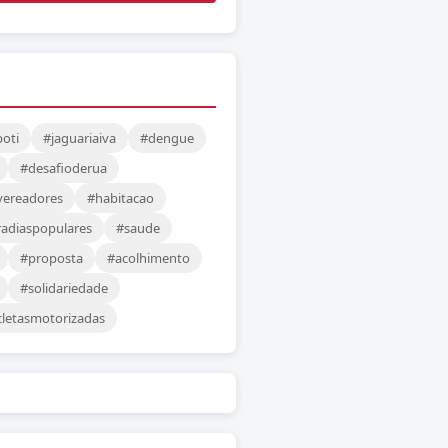
oti
#jaguariaiva
#dengue
#desafioderua
vereadores
#habitacao
adiaspopulares
#saude
#proposta
#acolhimento
#solidariedade
cletasmotorizadas