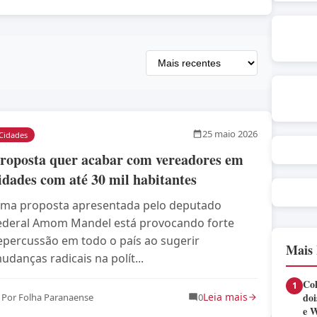
25 maio 2026
Cidades
roposta quer acabar com vereadores em
idades com até 30 mil habitantes
ma proposta apresentada pelo deputado
ederal Amom Mandel está provocando forte
epercussão em todo o país ao sugerir
Mais 
udanças radicais na polít...
Col
1
Leia mais
doi
Por Folha Paranaense
0
e W