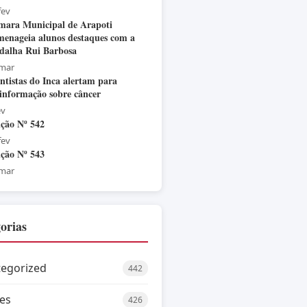
fev
mara Municipal de Arapoti
enageia alunos destaques com a
dalha Rui Barbosa
 mar
ntistas do Inca alertam para
informação sobre câncer
ev
ção Nº 542
fev
ção Nº 543
 mar
orias
egorized
442
es
426