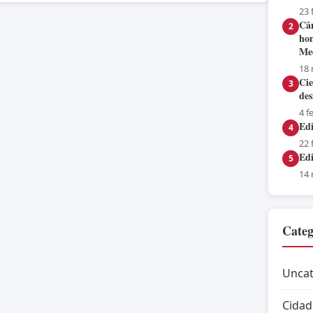
23 
Câ
2
hom
Me
18
Cie
3
des
4 f
Edi
4
22 
Edi
5
14
Categ
Uncat
Cidad