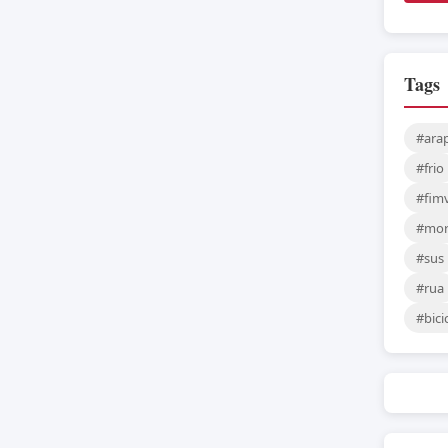
Tags
#arap
#frio
#fim
#mor
#sus
#rua
#bici