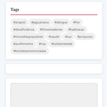
Tags
#arapoti
#jaguariaiva
#dengue
#frio
#desafioderua
#fimvereadores
#habitacao
#moradiaspopulares
#saude
#sus
#proposta
#acolhimento
#rua
#solidariedade
#bicicletasmotorizadas