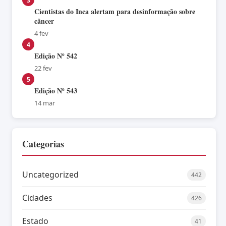
3
Cientistas do Inca alertam para desinformação sobre
câncer
4 fev
4
Edição Nº 542
22 fev
5
Edição Nº 543
14 mar
Categorias
Uncategorized
442
Cidades
426
Estado
41