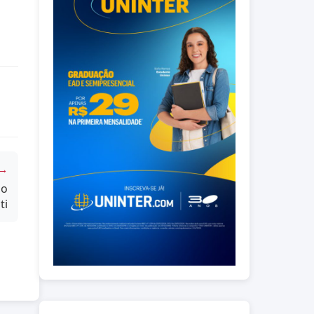
 →
ão
ti