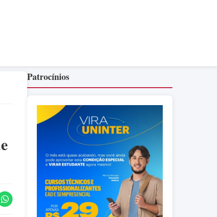
Patrocínios
s
de