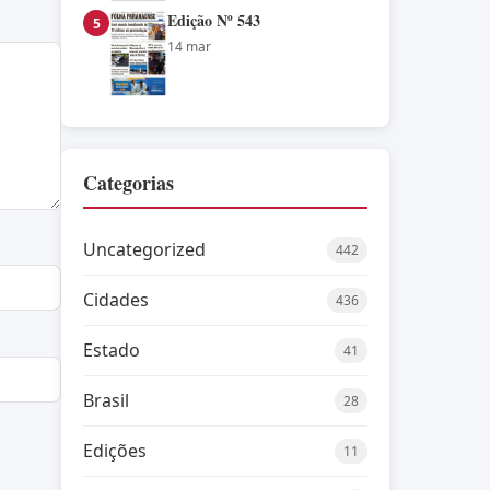
Edição Nº 543
5
14 mar
Categorias
Uncategorized
442
Cidades
436
Estado
41
Brasil
28
Edições
11