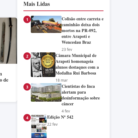
Mais Lidas
Colisão entre carreta e
1
caminhão deixa dois
mortos na PR-092,
entre Arapoti e
Wenceslau Braz
23 fev
Câmara Municipal de
2
Arapoti homenageia
alunos destaques com a
Medalha Rui Barbosa
m
o de
18 mar
Cientistas do Inca
3
alertam para
desinformação sobre
câncer
4 fev
Edição Nº 542
4
22 fev