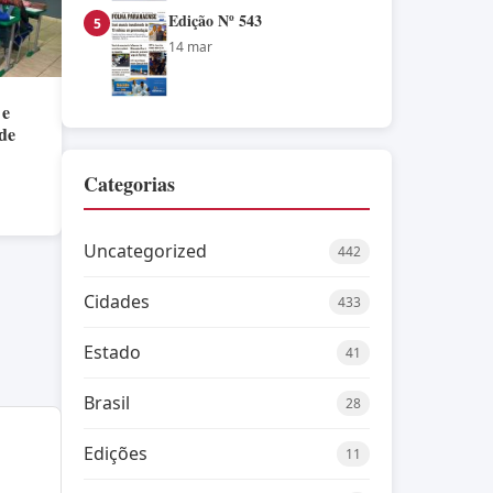
Edição Nº 543
5
14 mar
 e
 de
Categorias
Uncategorized
442
Cidades
433
Estado
41
Brasil
28
Edições
11