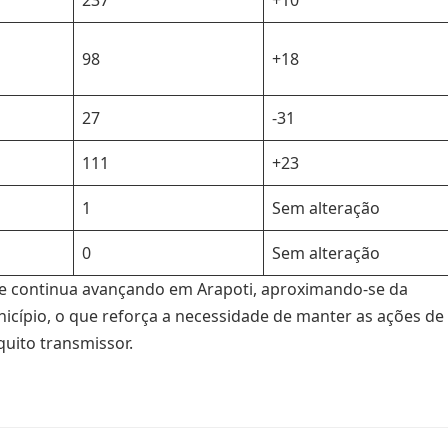
237
+10
98
+18
27
-31
111
+23
1
Sem alteração
0
Sem alteração
e continua avançando em Arapoti, aproximando-se da
cípio, o que reforça a necessidade de manter as ações de
uito transmissor.