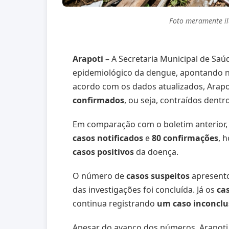
Foto meramente ilu
Arapoti
– A Secretaria Municipal de Saú
epidemiológico da dengue, apontando 
acordo com os dados atualizados, Arap
confirmados
, ou seja, contraídos dentr
Em comparação com o boletim anterior, 
casos notificados
e
80 confirmações
, 
casos positivos
da doença.
O número de
casos suspeitos
apresento
das investigações foi concluída. Já os
ca
continua registrando
um caso inconclu
Apesar do avanço dos números, Arapoti