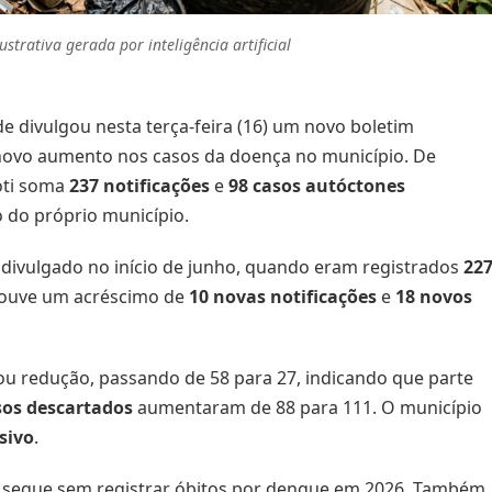
strativa gerada por inteligência artificial
de divulgou nesta terça-feira (16) um novo boletim
novo aumento nos casos da doença no município. De
oti soma
237 notificações
e
98 casos autóctones
o do próprio município.
divulgado no início de junho, quando eram registrados
22
houve um acréscimo de
10 novas notificações
e
18 novos
u redução, passando de 58 para 27, indicando que parte
sos descartados
aumentaram de 88 para 111. O município
sivo
.
 segue sem registrar óbitos por dengue em 2026. Também