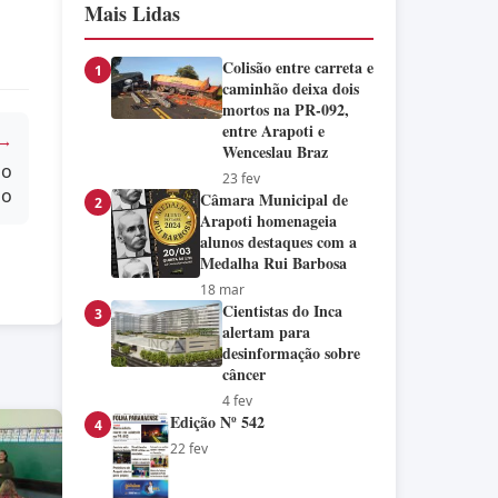
Mais Lidas
Colisão entre carreta e
1
caminhão deixa dois
mortos na PR-092,
entre Arapoti e
 →
Wenceslau Braz
io
23 fev
ão
Câmara Municipal de
2
Arapoti homenageia
alunos destaques com a
Medalha Rui Barbosa
18 mar
Cientistas do Inca
3
alertam para
desinformação sobre
câncer
4 fev
Edição Nº 542
4
22 fev