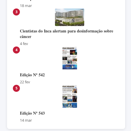
18 mar
3
Cientistas do Inca alertam para desinformação sobre
câncer
4 fev
4
Edição Nº 542
22 fev
5
Edição Nº 543
14 mar