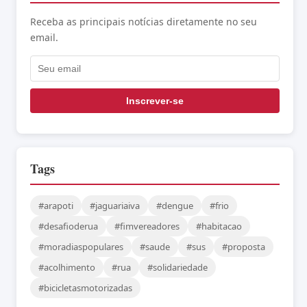
Receba as principais notícias diretamente no seu
email.
Inscrever-se
Tags
#arapoti
#jaguariaiva
#dengue
#frio
#desafioderua
#fimvereadores
#habitacao
#moradiaspopulares
#saude
#sus
#proposta
#acolhimento
#rua
#solidariedade
#bicicletasmotorizadas