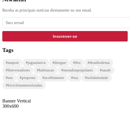
Receba as principais notícias diretamente no seu email.
Inscrever-se
Tags
#arapoti
#jaguariaiva
#dengue
#frio
#desafioderua
#fimvereadores
#habitacao
#moradiaspopulares
#saude
#sus
#proposta
#acolhimento
#rua
#solidariedade
#bicicletasmotorizadas
Banner Vertical
300x600