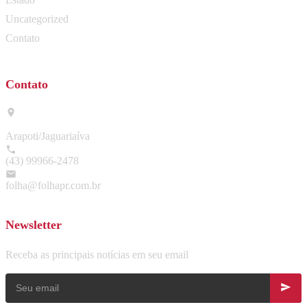
Uncategorized
Contato
Contato
Arapoti/Jaguariaíva
(43) 99966-2478
folha@folhapr.com.br
Newsletter
Receba as principais notícias em seu email