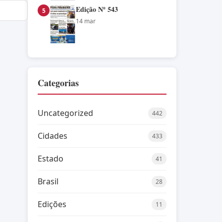
Edição Nº 543
5
14 mar
Categorias
Uncategorized
442
Cidades
433
Estado
41
Brasil
28
Edições
11