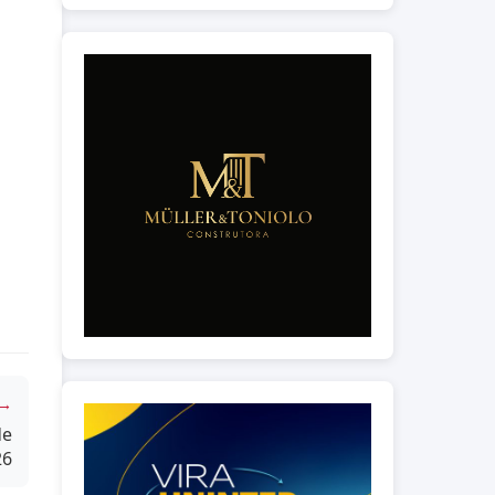
 →
de
26