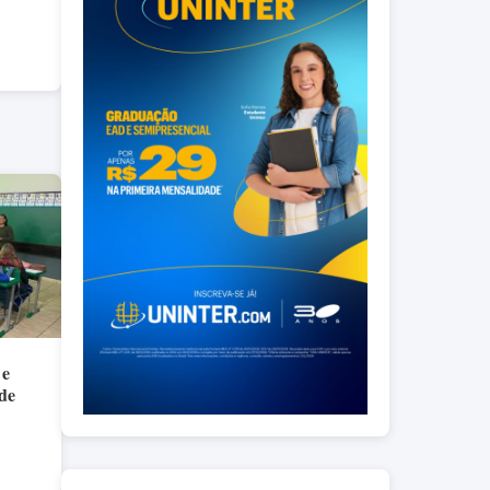
 e
 de