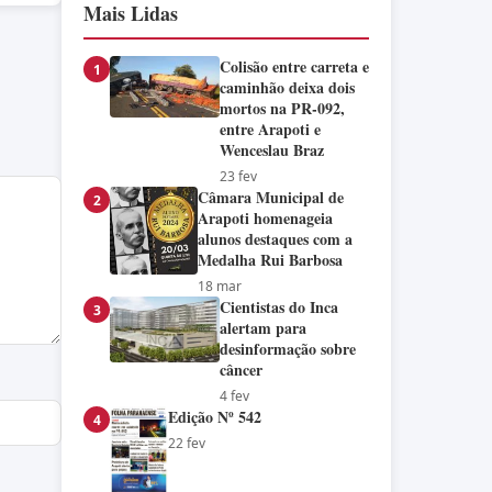
Mais Lidas
Colisão entre carreta e
1
caminhão deixa dois
mortos na PR-092,
entre Arapoti e
Wenceslau Braz
23 fev
Câmara Municipal de
2
Arapoti homenageia
alunos destaques com a
Medalha Rui Barbosa
18 mar
Cientistas do Inca
3
alertam para
desinformação sobre
câncer
4 fev
Edição Nº 542
4
22 fev