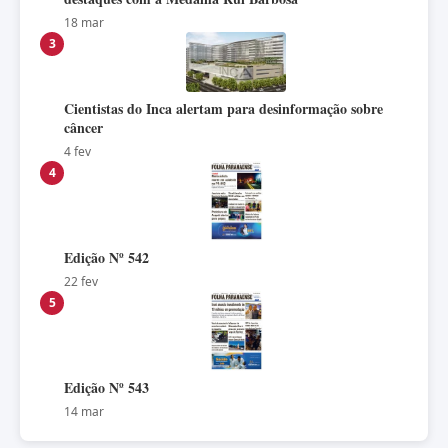
18 mar
3
Cientistas do Inca alertam para desinformação sobre
câncer
4 fev
4
Edição Nº 542
22 fev
5
Edição Nº 543
14 mar