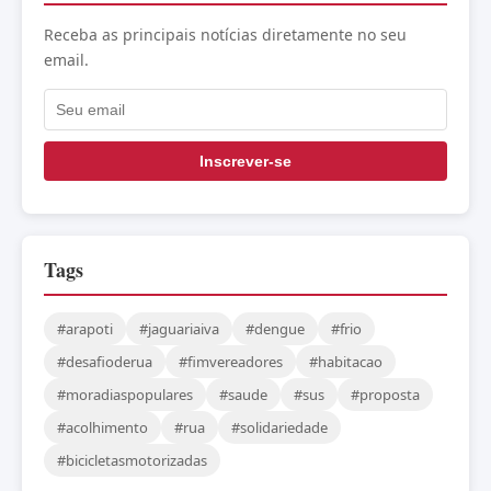
Receba as principais notícias diretamente no seu
email.
Inscrever-se
Tags
#arapoti
#jaguariaiva
#dengue
#frio
#desafioderua
#fimvereadores
#habitacao
#moradiaspopulares
#saude
#sus
#proposta
#acolhimento
#rua
#solidariedade
#bicicletasmotorizadas