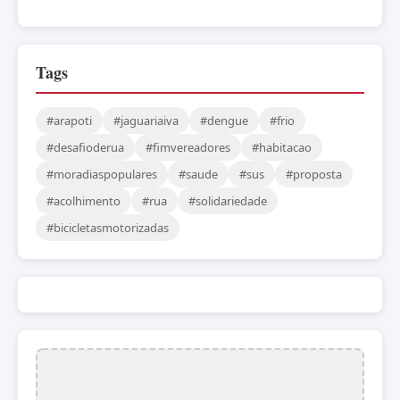
Tags
#arapoti
#jaguariaiva
#dengue
#frio
#desafioderua
#fimvereadores
#habitacao
#moradiaspopulares
#saude
#sus
#proposta
#acolhimento
#rua
#solidariedade
#bicicletasmotorizadas