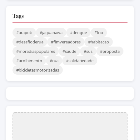
Tags
#arapoti
#jaguariaiva
#dengue
#frio
#desafioderua
#fimvereadores
#habitacao
#moradiaspopulares
#saude
#sus
#proposta
#acolhimento
#rua
#solidariedade
#bicicletasmotorizadas