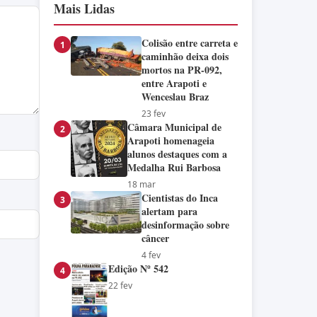
Mais Lidas
Colisão entre carreta e
1
caminhão deixa dois
mortos na PR-092,
entre Arapoti e
Wenceslau Braz
23 fev
Câmara Municipal de
2
Arapoti homenageia
alunos destaques com a
Medalha Rui Barbosa
18 mar
Cientistas do Inca
3
alertam para
desinformação sobre
câncer
4 fev
Edição Nº 542
4
22 fev