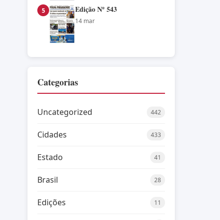
Edição Nº 543
5
14 mar
Categorias
Uncategorized
442
Cidades
433
Estado
41
Brasil
28
Edições
11