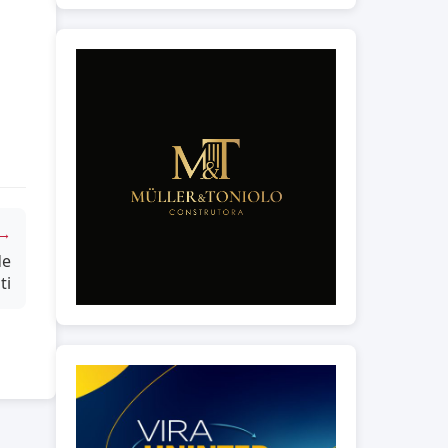
 →
de
ti