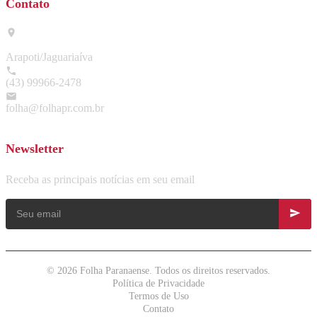
Contato
Arapoti/Jaguariaíva
(43) 99966-2478
folha@folhapr.com.br
Newsletter
Receba as principais notícias em seu email
© 2026 Folha Paranaense. Todos os direitos reservados.
Política de Privacidade
Termos de Uso
Contato