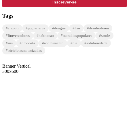
Inscrever-se
Tags
#arapoti
#jaguariaiva
#dengue
#frio
#desafioderua
#fimvereadores
#habitacao
#moradiaspopulares
#saude
#sus
#proposta
#acolhimento
#rua
#solidariedade
#bicicletasmotorizadas
Banner Vertical
300x600