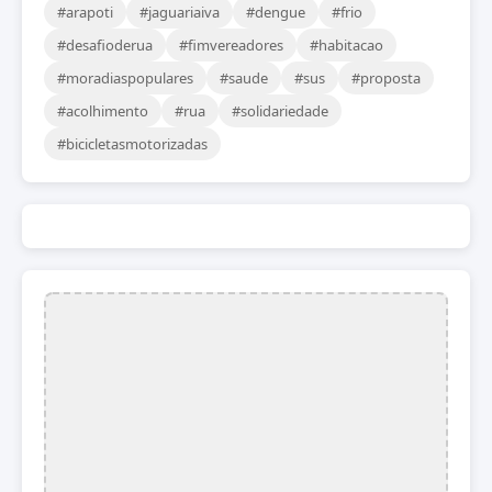
#arapoti
#jaguariaiva
#dengue
#frio
#desafioderua
#fimvereadores
#habitacao
#moradiaspopulares
#saude
#sus
#proposta
#acolhimento
#rua
#solidariedade
#bicicletasmotorizadas