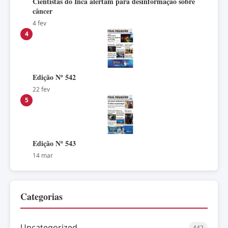
Cientistas do Inca alertam para desinformação sobre
câncer
4 fev
4
Edição Nº 542
22 fev
5
Edição Nº 543
14 mar
Categorias
Uncategorized
442