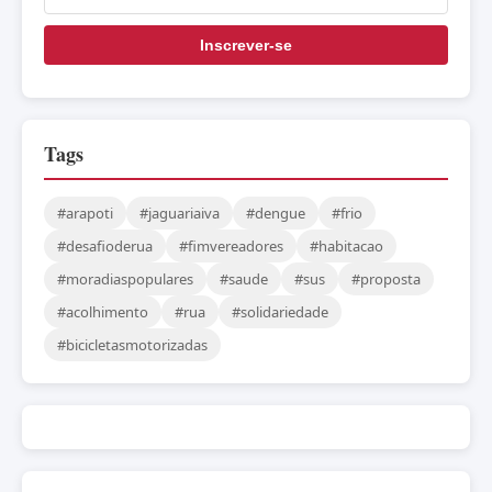
Inscrever-se
Tags
#arapoti
#jaguariaiva
#dengue
#frio
#desafioderua
#fimvereadores
#habitacao
#moradiaspopulares
#saude
#sus
#proposta
#acolhimento
#rua
#solidariedade
#bicicletasmotorizadas