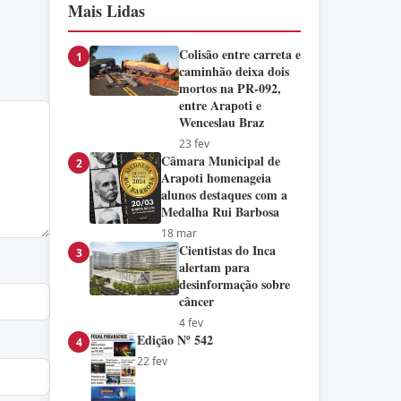
Mais Lidas
Colisão entre carreta e
1
caminhão deixa dois
mortos na PR-092,
entre Arapoti e
Wenceslau Braz
23 fev
Câmara Municipal de
2
Arapoti homenageia
alunos destaques com a
Medalha Rui Barbosa
18 mar
Cientistas do Inca
3
alertam para
desinformação sobre
câncer
4 fev
Edição Nº 542
4
22 fev