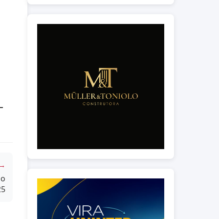
 →
do
25