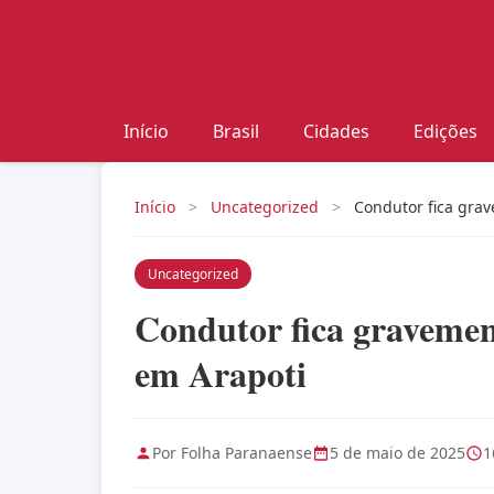
Início
Brasil
Cidades
Edições
Início
>
Uncategorized
>
Condutor fica gra
Uncategorized
Condutor fica gravemen
em Arapoti
Por Folha Paranaense
5 de maio de 2025
1