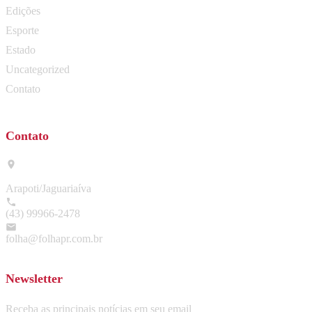
Edições
Esporte
Estado
Uncategorized
Contato
Contato
Arapoti/Jaguariaíva
(43) 99966-2478
folha@folhapr.com.br
Newsletter
Receba as principais notícias em seu email