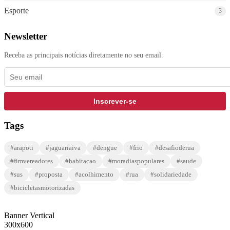
Esporte
3
Newsletter
Receba as principais notícias diretamente no seu email.
Inscrever-se
Tags
#arapoti
#jaguariaiva
#dengue
#frio
#desafioderua
#fimvereadores
#habitacao
#moradiaspopulares
#saude
#sus
#proposta
#acolhimento
#rua
#solidariedade
#bicicletasmotorizadas
Banner Vertical
300x600