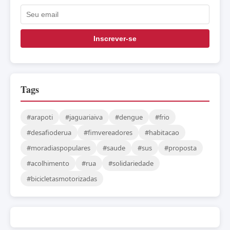
Inscrever-se
Tags
#arapoti
#jaguariaiva
#dengue
#frio
#desafioderua
#fimvereadores
#habitacao
#moradiaspopulares
#saude
#sus
#proposta
#acolhimento
#rua
#solidariedade
#bicicletasmotorizadas