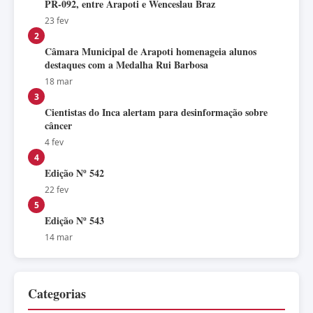
PR-092, entre Arapoti e Wenceslau Braz
23 fev
2
Câmara Municipal de Arapoti homenageia alunos
destaques com a Medalha Rui Barbosa
18 mar
3
Cientistas do Inca alertam para desinformação sobre
câncer
4 fev
4
Edição Nº 542
22 fev
5
Edição Nº 543
14 mar
Categorias