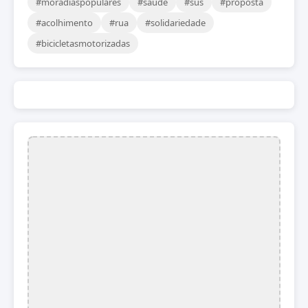
#moradiaspopulares
#saude
#sus
#proposta
#acolhimento
#rua
#solidariedade
#bicicletasmotorizadas