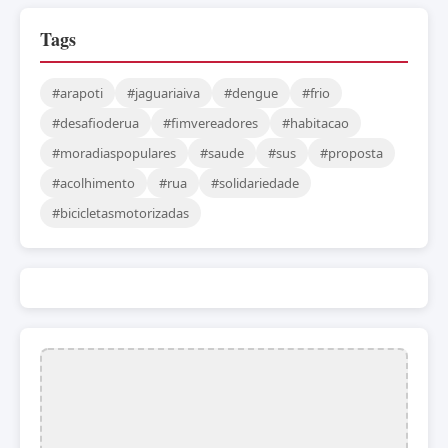
Tags
#arapoti
#jaguariaiva
#dengue
#frio
#desafioderua
#fimvereadores
#habitacao
#moradiaspopulares
#saude
#sus
#proposta
#acolhimento
#rua
#solidariedade
#bicicletasmotorizadas