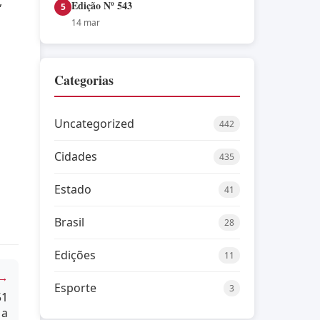
,
Edição Nº 543
5
14 mar
Categorias
Uncategorized
442
Cidades
435
Estado
41
Brasil
28
Edições
11
 →
Esporte
3
51
 a