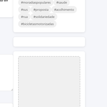
#moradiaspopulares
#saude
#sus
#proposta
#acolhimento
#rua
#solidariedade
#bicicletasmotorizadas