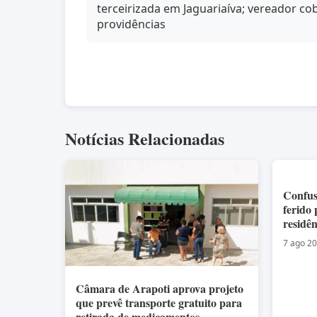
terceirizada em Jaguariaíva; vereador co
providências
Notícias Relacionadas
Confu
ferido
residê
7 ago 2
Câmara de Arapoti aprova projeto
que prevê transporte gratuito para
retirada de medicamentos