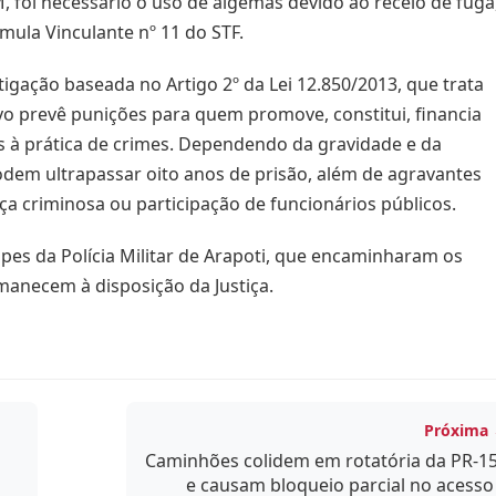
, foi necessário o uso de algemas devido ao receio de fuga
mula Vinculante nº 11 do STF.
gação baseada no Artigo 2º da Lei 12.850/2013, que trata
vo prevê punições para quem promove, constitui, financia
s à prática de crimes. Dependendo da gravidade e da
odem ultrapassar oito anos de prisão, além de agravantes
a criminosa ou participação de funcionários públicos.
pes da Polícia Militar de Arapoti, que encaminharam os
manecem à disposição da Justiça.
Próxima
Caminhões colidem em rotatória da PR-1
e causam bloqueio parcial no acesso