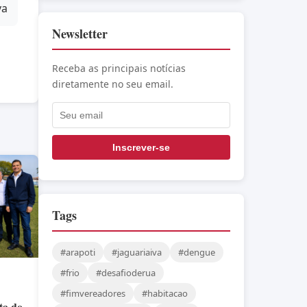
va
Newsletter
Receba as principais notícias
diretamente no seu email.
Inscrever-se
Tags
#arapoti
#jaguariaiva
#dengue
#frio
#desafioderua
#fimvereadores
#habitacao
sta do