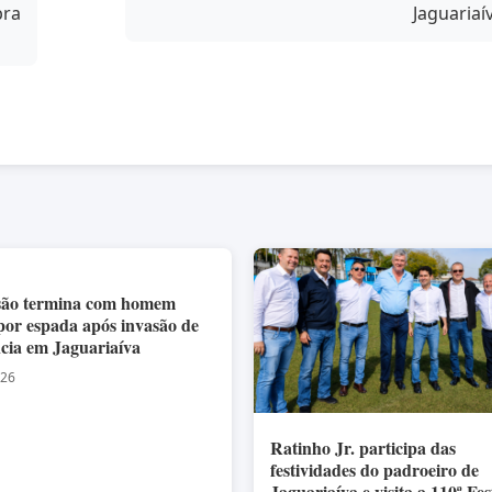
bra
Jaguariaí
são termina com homem
 por espada após invasão de
ncia em Jaguariaíva
026
Ratinho Jr. participa das
festividades do padroeiro de
Jaguariaíva e visita a 110ª Fe