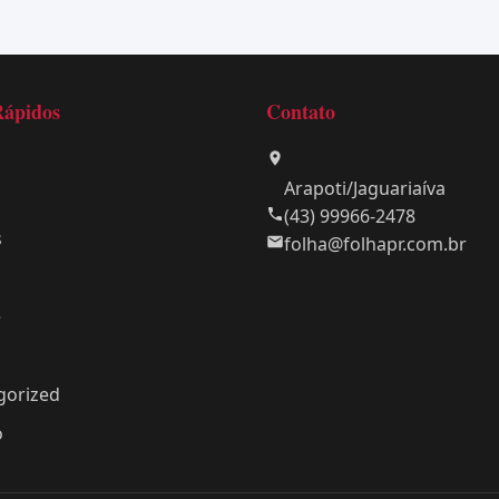
Rápidos
Contato
Arapoti/Jaguariaíva
(43) 99966-2478
s
folha@folhapr.com.br
e
gorized
o