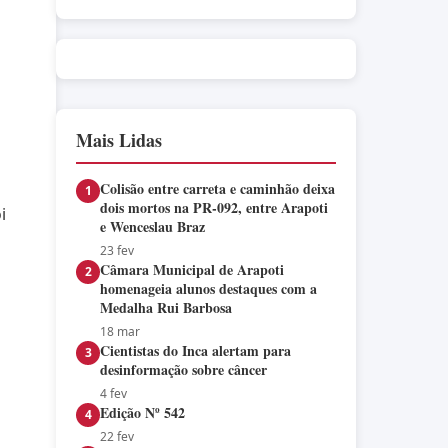
Mais Lidas
Colisão entre carreta e caminhão deixa
1
dois mortos na PR-092, entre Arapoti
i
e Wenceslau Braz
23 fev
Câmara Municipal de Arapoti
2
homenageia alunos destaques com a
Medalha Rui Barbosa
18 mar
Cientistas do Inca alertam para
3
desinformação sobre câncer
4 fev
Edição Nº 542
4
22 fev