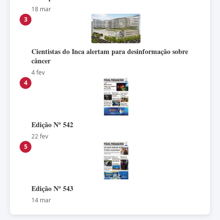
18 mar
3
Cientistas do Inca alertam para desinformação sobre
câncer
4 fev
4
Edição Nº 542
22 fev
5
Edição Nº 543
14 mar