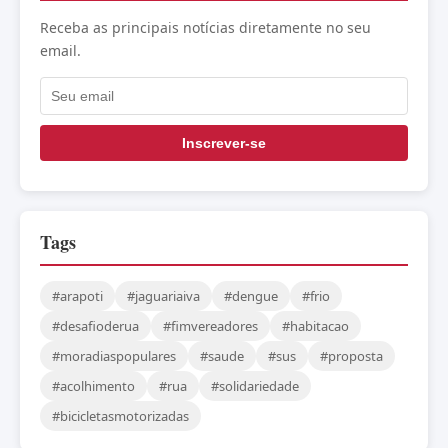
Receba as principais notícias diretamente no seu
email.
Inscrever-se
Tags
#arapoti
#jaguariaiva
#dengue
#frio
#desafioderua
#fimvereadores
#habitacao
#moradiaspopulares
#saude
#sus
#proposta
#acolhimento
#rua
#solidariedade
#bicicletasmotorizadas