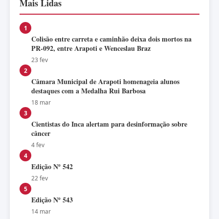
Mais Lidas
1
Colisão entre carreta e caminhão deixa dois mortos na
PR-092, entre Arapoti e Wenceslau Braz
23 fev
2
Câmara Municipal de Arapoti homenageia alunos
destaques com a Medalha Rui Barbosa
18 mar
3
Cientistas do Inca alertam para desinformação sobre
câncer
4 fev
4
Edição Nº 542
22 fev
5
Edição Nº 543
14 mar