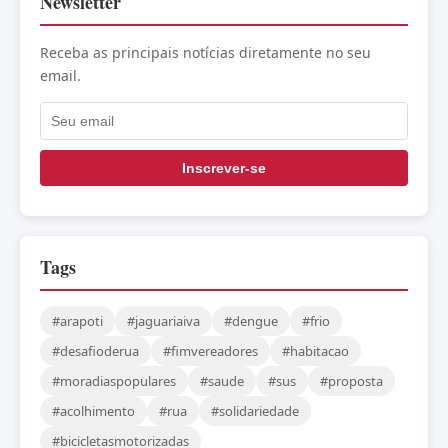
Newsletter
Receba as principais notícias diretamente no seu
email.
Inscrever-se
Tags
#arapoti
#jaguariaiva
#dengue
#frio
#desafioderua
#fimvereadores
#habitacao
#moradiaspopulares
#saude
#sus
#proposta
#acolhimento
#rua
#solidariedade
#bicicletasmotorizadas