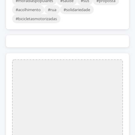
#moradiaspopulares
#saude
#sus
#proposta
#acolhimento
#rua
#solidariedade
#bicicletasmotorizadas