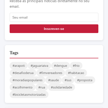
Receba as principais notícias diretamente no seu
email.
Inscrever-se
Tags
#arapoti
#jaguariaiva
#dengue
#frio
#desafioderua
#fimvereadores
#habitacao
#moradiaspopulares
#saude
#sus
#proposta
#acolhimento
#rua
#solidariedade
#bicicletasmotorizadas