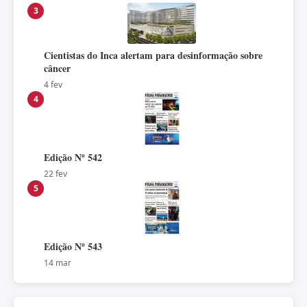
3
Cientistas do Inca alertam para desinformação sobre
câncer
4 fev
4
Edição Nº 542
22 fev
5
Edição Nº 543
14 mar