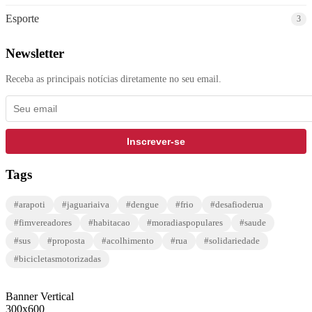
Esporte
3
Newsletter
Receba as principais notícias diretamente no seu email.
Inscrever-se
Tags
#arapoti
#jaguariaiva
#dengue
#frio
#desafioderua
#fimvereadores
#habitacao
#moradiaspopulares
#saude
#sus
#proposta
#acolhimento
#rua
#solidariedade
#bicicletasmotorizadas
Banner Vertical
300x600