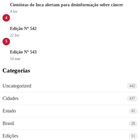
Cientistas do Inca alertam para desinformação sobre câncer
4 fev
4
Edição Nº 542
22 fev
5
Edição Nº 543
14 mar
Categorias
Uncategorized
442
Cidades
437
Estado
41
Brasil
28
Edições
11