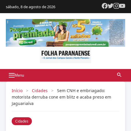
sábado, 8 de agosto de 2026
Menu
Início
>
Cidades
>
Sem CNH e embriagado:
motorista derruba cone em blitz e acaba preso em
Jaguariaíva
Cidades