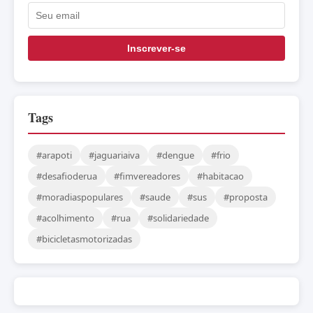
Inscrever-se
Tags
#arapoti
#jaguariaiva
#dengue
#frio
#desafioderua
#fimvereadores
#habitacao
#moradiaspopulares
#saude
#sus
#proposta
#acolhimento
#rua
#solidariedade
#bicicletasmotorizadas