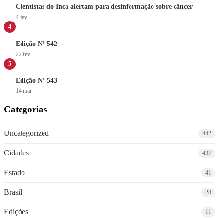
Cientistas do Inca alertam para desinformação sobre câncer
4 fev
4
Edição Nº 542
22 fev
5
Edição Nº 543
14 mar
Categorias
Uncategorized
442
Cidades
437
Estado
41
Brasil
28
Edições
11