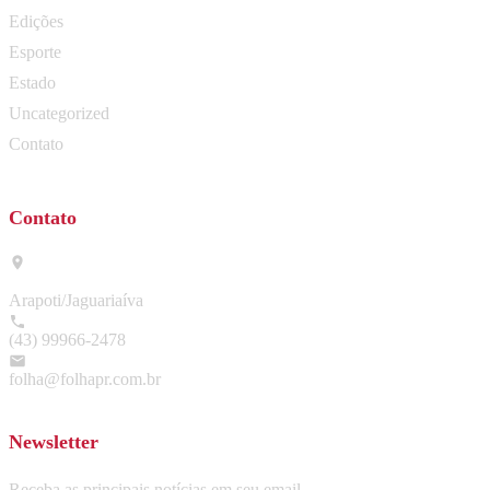
Edições
Esporte
Estado
Uncategorized
Contato
Contato
Arapoti/Jaguariaíva
(43) 99966-2478
folha@folhapr.com.br
Newsletter
Receba as principais notícias em seu email