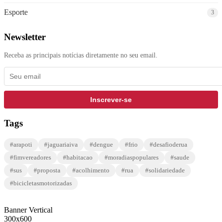
Esporte
3
Newsletter
Receba as principais notícias diretamente no seu email.
Inscrever-se
Tags
#arapoti
#jaguariaiva
#dengue
#frio
#desafioderua
#fimvereadores
#habitacao
#moradiaspopulares
#saude
#sus
#proposta
#acolhimento
#rua
#solidariedade
#bicicletasmotorizadas
Banner Vertical
300x600