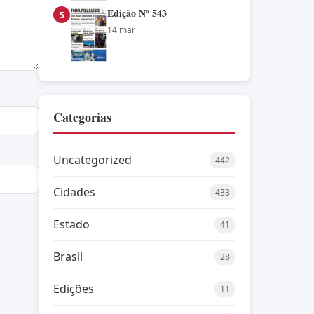
Edição Nº 543
5
14 mar
Categorias
Uncategorized
442
Cidades
433
Estado
41
Brasil
28
Edições
11