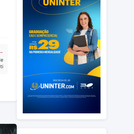
 →
de
ti