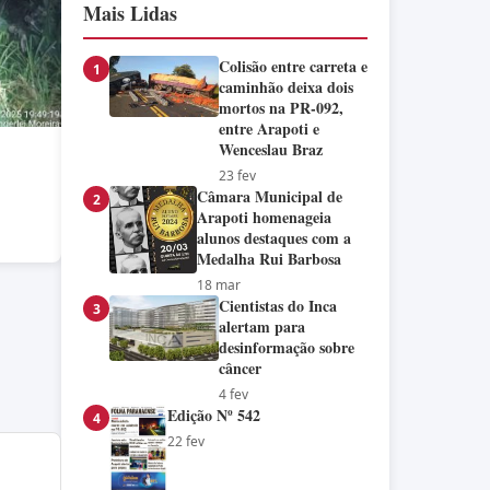
Mais Lidas
Colisão entre carreta e
1
caminhão deixa dois
mortos na PR-092,
entre Arapoti e
Wenceslau Braz
23 fev
Câmara Municipal de
2
Arapoti homenageia
alunos destaques com a
Medalha Rui Barbosa
18 mar
Cientistas do Inca
3
alertam para
desinformação sobre
câncer
4 fev
Edição Nº 542
4
22 fev