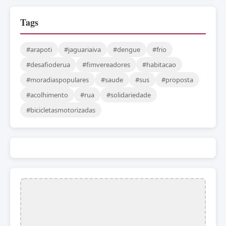
Tags
#arapoti
#jaguariaiva
#dengue
#frio
#desafioderua
#fimvereadores
#habitacao
#moradiaspopulares
#saude
#sus
#proposta
#acolhimento
#rua
#solidariedade
#bicicletasmotorizadas