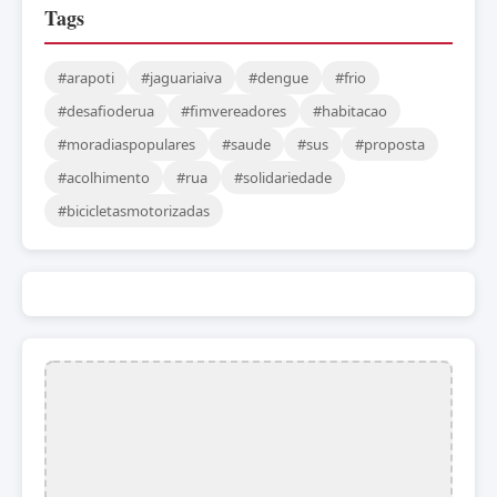
Tags
#arapoti
#jaguariaiva
#dengue
#frio
#desafioderua
#fimvereadores
#habitacao
#moradiaspopulares
#saude
#sus
#proposta
#acolhimento
#rua
#solidariedade
#bicicletasmotorizadas