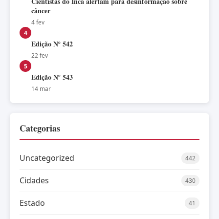
Cientistas do Inca alertam para desinformação sobre
câncer
4 fev
4
Edição Nº 542
22 fev
5
Edição Nº 543
14 mar
Categorias
Uncategorized
442
Cidades
430
Estado
41