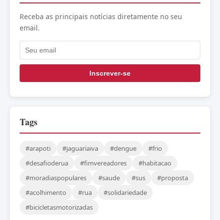
Receba as principais notícias diretamente no seu
email.
Inscrever-se
Tags
#arapoti
#jaguariaiva
#dengue
#frio
#desafioderua
#fimvereadores
#habitacao
#moradiaspopulares
#saude
#sus
#proposta
#acolhimento
#rua
#solidariedade
#bicicletasmotorizadas