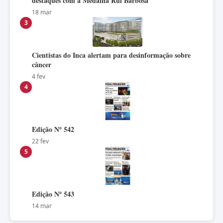
destaques com a Medalha Rui Barbosa
18 mar
3
Cientistas do Inca alertam para desinformação sobre
câncer
4 fev
4
Edição Nº 542
22 fev
5
Edição Nº 543
14 mar